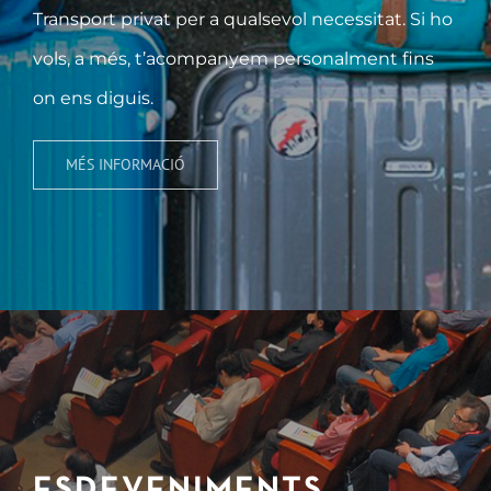
Transport privat per a qualsevol necessitat. Si ho
vols, a més, t’acompanyem personalment fins
on ens diguis.
MÉS INFORMACIÓ
ESDEVENIMENTS