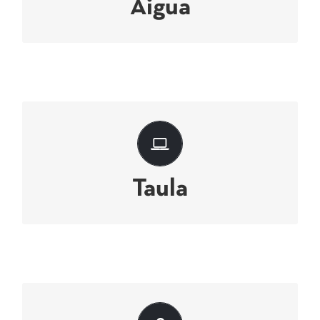
Aigua
Per la teva màxima comoditat
Taula