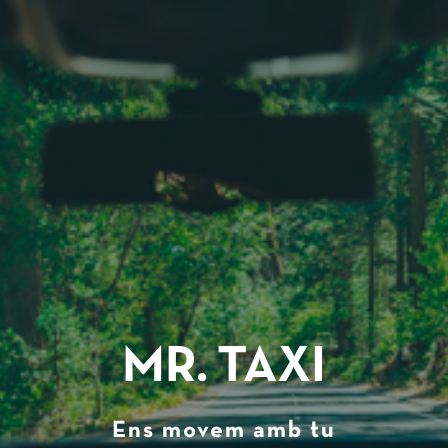
MR. TAXI
Ens movem amb tu